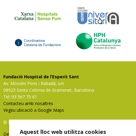
Fundació Hospital de l’Esperit Sant
Av. Mossèn Pons i Rabadà, s/n
08923 Santa Coloma de Gramenet, Barcelona
Tel: 93 567 75 61
Contacteu amb nosaltres
Vegeu ubicació a Google Maps
© FHES, tots els drets reservats
Aquest lloc web utilitza cookies
Deixeu-nos la vostra opinió