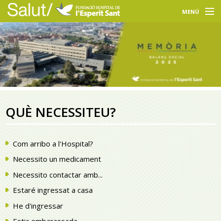
NAVEGACIÓ
MENÚ
PRINCIPAL
Usuaris
.
Professionals
Docència
Recerca
QUÈ NECESSITEU?
La FHES
Com arribo a l'Hospital?
Intranet
Necessito un medicament
Seleccioneu idioma
Necessito contactar amb...
Estaré ingressat a casa
Cercador
He d'ingressar