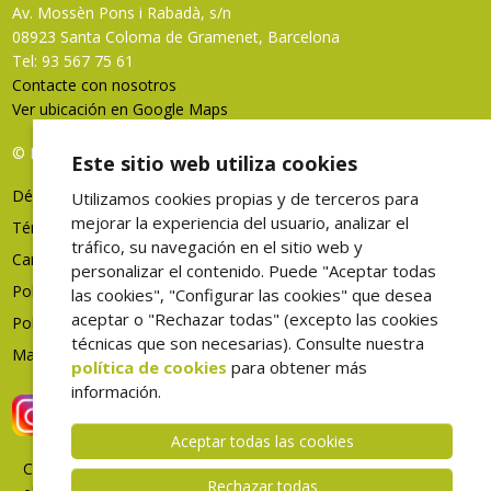
Av. Mossèn Pons i Rabadà, s/n
08923 Santa Coloma de Gramenet, Barcelona
Tel: 93 567 75 61
Contacte con nosotros
Ver ubicación en Google Maps
© FHES, todos los derechos reservados
Este sitio web utiliza cookies
Déjenos su opinión
Utilizamos cookies propias y de terceros para
mejorar la experiencia del usuario, analizar el
Términos de uso
tráfico, su navegación en el sitio web y
Canal denuncias
personalizar el contenido. Puede "Aceptar todas
Política de privacidad
las cookies", "Configurar las cookies" que desea
aceptar o "Rechazar todas" (excepto las cookies
Política de cookies
técnicas que son necesarias). Consulte nuestra
Mapa web
política de cookies
para obtener más
información.
Aceptar todas las cookies
Correo
Rechazar todas