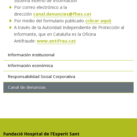
Sistema Interno de Información
Por correo electrónico a la
dirección
canal.denuncies@fhes.cat
Por medio del formulario publicado
(clicar aquí)
A través de la Autoridad Independiente de Protección al
informante, que en Cataluña es la Oficina
Antifraude:
www.antifrau.cat
Navegación
Información institucional
secundaria
Información económica
Responsabilidad Social Corporativa
Canal de denuncias
Fundació Hospital de l’Esperit Sant