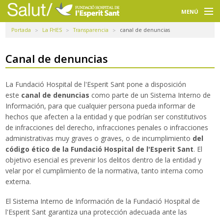
Navegación
principal
MENÚ
Portada
La FHES
Transparencia
canal de denuncias
Usuarios
Profesionales
Canal de denuncias
Docencia
La Fundació Hospital de l'Esperit Sant pone a disposición
este
canal de denuncias
como parte de un Sistema Interno de
Investigación
Información, para que cualquier persona pueda informar de
hechos que afecten a la entidad y que podrían ser constitutivos
La FHES
de infracciones del derecho, infracciones penales o infracciones
administrativas muy graves o graves, o de incumplimiento
del
Intranet
código ético de la Fundació Hospital de l'Esperit Sant
. El
objetivo esencial es prevenir los delitos dentro de la entidad y
Selecciona un idioma
velar por el cumplimiento de la normativa, tanto interna como
externa.
Buscador
El Sistema Interno de Información de la Fundació Hospital de
l'Esperit Sant garantiza una protección adecuada ante las