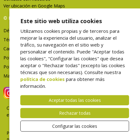
Ver ubicación en Google Maps
© FHES, todos los derechos reservados
Este sitio web utiliza cookies
Déjenos su opinión
Utilizamos cookies propias y de terceros para
mejorar la experiencia del usuario, analizar el
Términos de uso
tráfico, su navegación en el sitio web y
Canal denuncias
personalizar el contenido. Puede "Aceptar todas
Política de privacidad
las cookies", "Configurar las cookies" que desea
aceptar o "Rechazar todas" (excepto las cookies
Política de cookies
técnicas que son necesarias). Consulte nuestra
Mapa web
política de cookies
para obtener más
información.
Aceptar todas las cookies
Correo
Rechazar todas
electrónico
Intranet
Configurar las cookies
Portal
Profesional