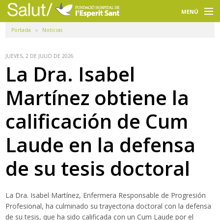
Navegación
principal
MENÚ
Portada
Noticias
Usuarios
Profesionales
JUEVES, 2 DE JULIO DE 2026
La Dra. Isabel
Docencia
Martínez obtiene la
Investigación
calificación de Cum
La FHES
Laude en la defensa
Intranet
de su tesis doctoral
Selecciona un idioma
Buscador
La Dra. Isabel Martínez, Enfermera Responsable de Progresión
Profesional, ha culminado su trayectoria doctoral con la defensa
de su tesis, que ha sido calificada con un Cum Laude por el