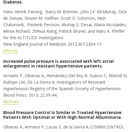
Diabetes.
Hans-Henrik Parving, Barry M. Brenner, John J.V. McMurray, Dick
de Zeeuw, Steven M. Haffner, Scott D. Solomon, Nish
Chaturvedi, Frederik Persson, Akshay S. Desai, Maria Nicolaides,
Alexia Richard, Zhihua Xiang, Patrick Brunel, and Marc A. Pfeffer
for the ALTITUDE Investigators.
New England Journal of Medicine 2012;367:2204-13
Artículo
Increased pulse pressure is associated with left atrial
enlargement in resistant hypertensive patients.
Armario P, Oliveras A, Hernández-Del-Rey R, Suárez C, Martell N,
Ruilope LM, De La Sierra A; Investigators of Resistant
Hypertension Registry of the Spanish Society of Hypertension.
Blood Press. 2013; 22:39-44.
Abstract
Blood Pressure Control Is Similar in Treated Hypertensive
Patients With Optimal or With High-Normal Albuminuria.
Oliveras A, Armario P, Lucas S, de la Sierra A; COMBICONTROL