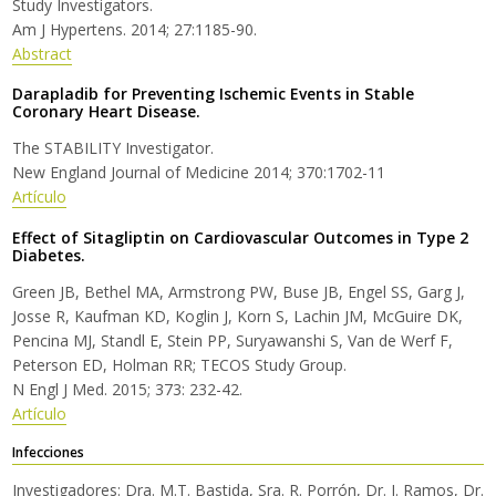
Study Investigators.
Am J Hypertens. 2014; 27:1185-90.
Abstract
Darapladib for Preventing Ischemic Events in Stable
Coronary Heart Disease.
The STABILITY Investigator.
New England Journal of Medicine 2014; 370:1702-11
Artículo
Effect of Sitagliptin on Cardiovascular Outcomes in Type 2
Diabetes.
Green JB, Bethel MA, Armstrong PW, Buse JB, Engel SS, Garg J,
Josse R, Kaufman KD, Koglin J, Korn S, Lachin JM, McGuire DK,
Pencina MJ, Standl E, Stein PP, Suryawanshi S, Van de Werf F,
Peterson ED, Holman RR; TECOS Study Group.
N Engl J Med. 2015; 373: 232-42.
Artículo
Infecciones
Investigadores: Dra. M.T. Bastida, Sra. R. Porrón, Dr. J. Ramos, Dr.