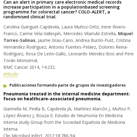
Can an alert in primary care electronic medical records
increase participation in a populationbased screening
programme for colorectal cancer? COLO-ALERT, a
randomised clinical trial.
Carolina Guiriguet-Capdevila, Laura Muñoz-Ortiz, Irene Rivero-
Franco, Carme Vela-Vallespín, Mercedes Vilarrubí-Estrella,
Miquel
Torres-Salinas
, Jaume Grau-Cano, Andrea Burón-Pust, Cristina
Hernández-Rodríguez, Antonio Fuentes-Peláez, Dolores Reina-
Rodríguez, Rosa De León-Gallo, Leonardo Mendez-Boo and Pere
Torán-Monserrat.
BMC Cancer 2014, 14:232.
Artículo
Publicaciones formando parte de grupos de investigadores
Pneumonia treated in the internal medicine department:
focus on healthcare-associated pneumonia.
Giannella M, Pinilla B, Capdevila JA, Martínez Alarcón J, Muñoz P,
López Álvarez J, Bouza E; Estudio de Neumonía En Medicina
Interna study Group from the Sociedad Española de Medicina
Interna.
Clin Microbiol Infect. 2012;18:786-94.