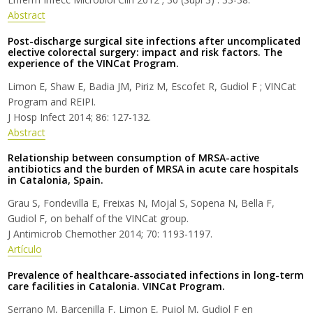
Abstract
Post-discharge surgical site infections after uncomplicated
elective colorectal surgery: impact and risk factors. The
experience of the VINCat Program.
Limon E, Shaw E, Badia JM, Piriz M, Escofet R, Gudiol F ; VINCat
Program and REIPI.
J Hosp Infect 2014; 86: 127-132.
Abstract
Relationship between consumption of MRSA-active
antibiotics and the burden of MRSA in acute care hospitals
in Catalonia, Spain.
Grau S, Fondevilla E, Freixas N, Mojal S, Sopena N, Bella F,
Gudiol F, on behalf of the VINCat group.
J Antimicrob Chemother 2014; 70: 1193-1197.
Artículo
Prevalence of healthcare-associated infections in long-term
care facilities in Catalonia. VINCat Program.
Serrano M, Barcenilla F, Limon E, Pujol M, Gudiol F en