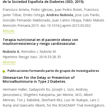
de la Sociedad Española de Diabetes (SED, 2015).
Francisco Arrieta, Pedro Iglesias, Juan Pedro-Botet, Francisco
Javier Tébar, Emilio Ortega,
Andreu Nubiola,
Jose Luis Pardo,
Gonzálo Fernando Maldonado, Juan Carlos Obaya, Pablo Matute.
Atención Primaria.2015. doi: 10.1016/j.aprim.2015.05.002
Artículo
Terapia nutricional en el paciente obeso con
insulinorresistencia y riesgo cardiovascular.
Nubiola A
, Remolins I, Nubiola M.
Hipertens Riesgo Vasc. 2016:33:28-35
Abstract
Publicaciones formando parte de grupos de investigadores
Olmesartan for the Delay or Prevention of
Microalbuminuria in Type 2 Diabetes.
Hermann Haller, Sadayoshi Ito, Joseph L. Izzo, Andrzej
Januszewicz, Shigehiro Katayama, Jan Menne, M.D, Albert
Mimran, Ton J. Rabelink, Eberhard Ritz, Luis M. Ruilope, Lars C.
Rump and Giancarlo Viberti, for the ROADMAP Trial Investigators.