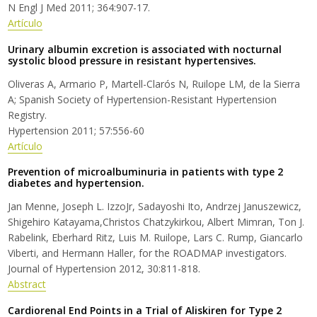
N Engl J Med 2011; 364:907-17.
Artículo
Urinary albumin excretion is associated with nocturnal
systolic blood pressure in resistant hypertensives.
Oliveras A, Armario P, Martell-Clarós N, Ruilope LM, de la Sierra
A; Spanish Society of Hypertension-Resistant Hypertension
Registry.
Hypertension 2011; 57:556-60
Artículo
Prevention of microalbuminuria in patients with type 2
diabetes and hypertension.
Jan Menne, Joseph L. IzzoJr, Sadayoshi Ito, Andrzej Januszewicz,
Shigehiro Katayama,Christos Chatzykirkou, Albert Mimran, Ton J.
Rabelink, Eberhard Ritz, Luis M. Ruilope, Lars C. Rump, Giancarlo
Viberti, and Hermann Haller, for the ROADMAP investigators.
Journal of Hypertension 2012, 30:811-818.
Abstract
Cardiorenal End Points in a Trial of Aliskiren for Type 2