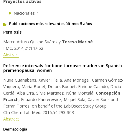
Proyectos activos
Nacionales: 1
Publicaciones más relevantes últimos 5 años
Perniosis
Marco Arturo Quispe Suárez y
Teresa Mariné
FMC. 2014;21:147-52
Abstract
Reference intervals for bone turnover markers in Spanish
premenopausal women
Núria Guañabens, Xavier Filella, Ana Monegal, Carmen Gómez-
Vaquero, María Bonet, Dolors Buquet, Enrique Casado, Dacia
Cerdá, Alba Erra, Silvia Martinez, Núria Montalá,
Concepción
Pitarch
, Eduardo Kanterewicz, Miquel Sala, Xavier Surís and
Ferran Torres, on behalf of the LabOscat Study Group
Clin Chem Lab Med. 2016;54:293-303
Abstract
Dermatología