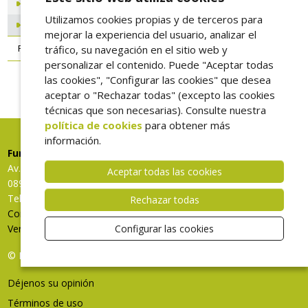
Actividad 2016
Utilizamos cookies propias y de terceros para
Actividad 2015
mejorar la experiencia del usuario, analizar el
Proyecto PECT Litoral Besòs
tráfico, su navegación en el sitio web y
personalizar el contenido. Puede "Aceptar todas
las cookies", "Configurar las cookies" que desea
aceptar o "Rechazar todas" (excepto las cookies
técnicas que son necesarias). Consulte nuestra
política de cookies
para obtener más
información.
Fundació Hospital de l’Esperit Sant
Av. Mossèn Pons i Rabadà, s/n
Aceptar todas las cookies
08923 Santa Coloma de Gramenet, Barcelona
Tel: 93 567 75 61
Rechazar todas
Contacte con nosotros
Ver ubicación en Google Maps
Configurar las cookies
© FHES, todos los derechos reservados
Déjenos su opinión
Términos de uso