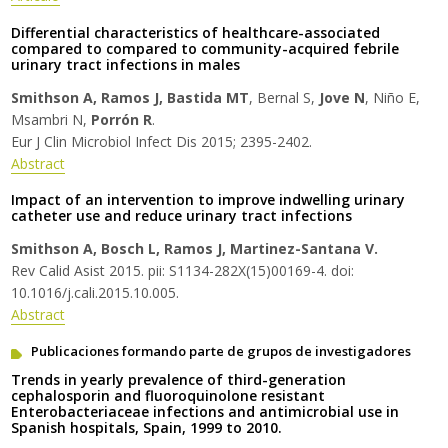
Differential characteristics of healthcare-associated
compared to compared to community-acquired febrile
urinary tract infections in males
Smithson A, Ramos J, Bastida MT
, Bernal S,
Jove N
, Niño E,
Msambri N,
Porrón R
.
Eur J Clin Microbiol Infect Dis 2015; 2395-2402.
Abstract
Impact of an intervention to improve indwelling urinary
catheter use and reduce urinary tract infections
Smithson A, Bosch L, Ramos J, Martinez-Santana V.
Rev Calid Asist 2015. pii: S1134-282X(15)00169-4. doi:
10.1016/j.cali.2015.10.005.
Abstract
Publicaciones formando parte de grupos de investigadores
Trends in yearly prevalence of third-generation
cephalosporin and fluoroquinolone resistant
Enterobacteriaceae infections and antimicrobial use in
Spanish hospitals, Spain, 1999 to 2010.