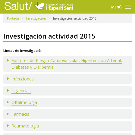
Navegación
principal
MENÚ
Portada
Investigación
Investigación actividad 2015
Usuarios
Profesionales
Investigación actividad 2015
Docencia
Líneas de investigación
Factores de Riesgo Cardiovascular: Hipertensión Arterial,
Investigación
Diabetes y Dislipemia
La FHES
Infecciones
Intranet
Urgencias
Selecciona un idioma
Oftalmología
Farmacia
Buscador
Reumatología