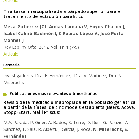
Artículo
Tira tarsal marsupializada a párpado superior para el
tratamiento del ectropión paralítico
Mesa-Gutiérrez JC1, Amías-Lamana V, Hoyos-Chacón J,
Isabel Cabiró-Badimón I, C Rouras-López A, José Porta-
Monnet J
Rev Esp Inv Oftal 2012; Vol II nº1 (7-9)
Artículo
Farmacia
Investigadores: Dra. E. Fernández, Dra. V. Martínez, Dra. N.
Miserachs
Publicaciones más relevantes últimos 5 años
Revisió de la medicació inapropiada en la població geriàtrica
a partir de la síntesi de cinc models establerts (Beers, Acove,
Stopp-Start, Mai i Priscus)
M.A. Parada, P. Giner, A. Bados, S. Terre, D. Ruiz, G. Paluzie, A.
Sánchez, F. Sala, R. Albertí, J. García, J. Roca,
N. Miserachs, E.
Fernández