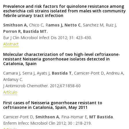
Prevalence and risk factors for quinolone resistance among
escherichia coli strains isolated from males with community
febrile urinary tract infection
Smithson A,
Chico C, R
amos J, Netto C
, Sanchez M, Ruiz J,
Porron R, Bastida MT.
Eur J Clin Microbiol Infect Dis 2012; 31: 423-430.
Abstract
Molecular characterization of two high-level ceftriaxone-
resistant Neisseria gonorrhoeae isolates detected in
Catalonia, Spain
Camara J, Serra J, Ayats J,
Bastida T
, Carnicer-Pont D, Andreu A,
Ardanuy C.
J Antimicrob Chemother. 2012;67:1858-60
Artículo
First cases of Neisseria gonorrhoeae resistant to
ceftriaxone in Catalonia, Spain, May 2011
Carnicer-Pont D,
Smithson A
, Fina-Homar E,
MT Bastida
.
Enferm Infecc Microbiol Clin 2012; 30 : 218-219.