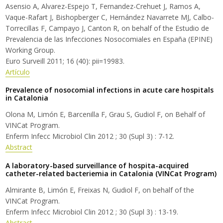
Asensio A, Alvarez-Espejo T, Fernandez-Crehuet J, Ramos A,
Vaque-Rafart J, Bishopberger C, Hernández Navarrete MJ, Calbo-
Torrecillas F, Campayo J, Canton R, on behalf of the Estudio de
Prevalencia de las Infecciones Nosocomiales en España (EPINE)
Working Group.
Euro Surveill 2011; 16 (40): pii=19983.
Artículo
Prevalence of nosocomial infections in acute care hospitals
in Catalonia
Olona M, Limón E, Barcenilla F, Grau S, Gudiol F, on Behalf of
VINCat Program.
Enferm Infecc Microbiol Clin 2012 ; 30 (Supl 3) : 7-12.
Abstract
A laboratory-based surveillance of hospita-acquired
catheter-related bacteriemia in Catalonia (VINCat Program)
Almirante B, Limón E, Freixas N, Gudiol F, on behalf of the
VINCat Program.
Enferm Infecc Microbiol Clin 2012 ; 30 (Supl 3) : 13-19.
Abstract