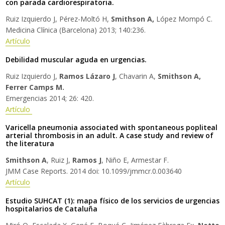
con parada cardiorespiratoria.
Ruiz Izquierdo J, Pérez-Moltó H,
Smithson A,
López Mompó C.
Medicina Clínica (Barcelona) 2013; 140:236.
Artículo
Debilidad muscular aguda en urgencias.
Ruiz Izquierdo J,
Ramos Lázaro J
, Chavarin A,
Smithson A,
Ferrer Camps M.
Emergencias 2014; 26: 420.
Artículo
Varicella pneumonia associated with spontaneous popliteal
arterial thrombosis in an adult. A case study and review of
the literatura
Smithson A
, Ruiz J,
Ramos J
, Niño E, Armestar F.
JMM Case Reports. 2014 doi: 10.1099/jmmcr.0.003640
Artículo
Estudio SUHCAT (1): mapa físico de los servicios de urgencias
hospitalarios de Cataluña