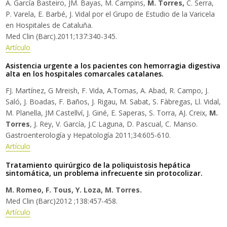
A. García Basteiro, JM. Bayas, M. Campins,
M. Torres,
C. Serra,
P. Varela, E. Barbé, J. Vidal por el Grupo de Estudio de la Varicela
en Hospitales de Cataluña.
Med Clin (Barc).2011;137:340-345.
Artículo
Asistencia urgente a los pacientes con hemorragia digestiva
alta en los hospitales comarcales catalanes.
FJ. Martínez, G Mreish, F. Vida, A.Tomas, A. Abad, R. Campo, J.
Saló, J. Boadas, F. Baños, J. Rigau, M. Sabat, S. Fàbregas, Ll. Vidal,
M. Planella, JM Castellví, J. Giné, E. Saperas, S. Torra, AJ. Creix,
M.
Torres
, J. Rey, V. García, J.C Laguna, D. Pascual, C. Manso.
Gastroenterología y Hepatología 2011;34:605-610.
Artículo
Tratamiento quirúrgico de la poliquistosis hepática
sintomática, un problema infrecuente sin protocolizar.
M. Romeo, F. Tous, Y. Loza, M. Torres.
Med Clin (Barc)2012 ;138:457-458.
Artículo