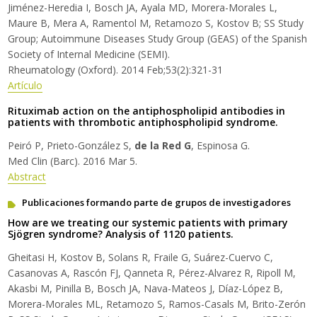
Jiménez-Heredia I, Bosch JA, Ayala MD, Morera-Morales L,
Maure B, Mera A, Ramentol M, Retamozo S, Kostov B; SS Study
Group; Autoimmune Diseases Study Group (GEAS) of the Spanish
Society of Internal Medicine (SEMI).
Rheumatology (Oxford). 2014 Feb;53(2):321-31
Artículo
Rituximab action on the antiphospholipid antibodies in
patients with thrombotic antiphospholipid syndrome.
Peiró P, Prieto-González S,
de la Red G
, Espinosa G.
Med Clin (Barc). 2016 Mar 5.
Abstract
Publicaciones formando parte de grupos de investigadores
How are we treating our systemic patients with primary
Sjögren syndrome? Analysis of 1120 patients.
Gheitasi H, Kostov B, Solans R, Fraile G, Suárez-Cuervo C,
Casanovas A, Rascón FJ, Qanneta R, Pérez-Alvarez R, Ripoll M,
Akasbi M, Pinilla B, Bosch JA, Nava-Mateos J, Díaz-López B,
Morera-Morales ML, Retamozo S, Ramos-Casals M, Brito-Zerón