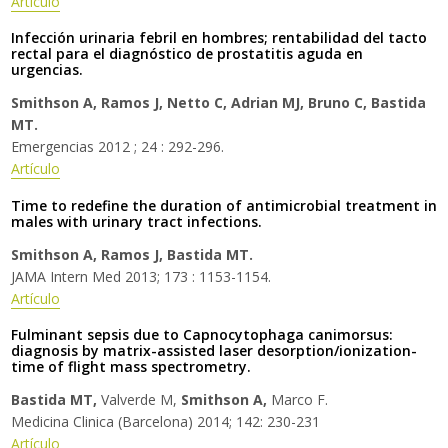
Artículo
Infección urinaria febril en hombres; rentabilidad del tacto
rectal para el diagnóstico de prostatitis aguda en
urgencias.
Smithson A, Ramos J, Netto C, Adrian MJ, Bruno C, Bastida
MT.
Emergencias 2012 ; 24 : 292-296.
Artículo
Time to redefine the duration of antimicrobial treatment in
males with urinary tract infections.
Smithson A, Ramos J, Bastida MT.
JAMA Intern Med 2013; 173 : 1153-1154.
Artículo
Fulminant sepsis due to Capnocytophaga canimorsus:
diagnosis by matrix-assisted laser desorption/ionization-
time of flight mass spectrometry.
Bastida MT,
Valverde M,
Smithson A,
Marco F.
Medicina Clinica (Barcelona) 2014; 142: 230-231
Artículo