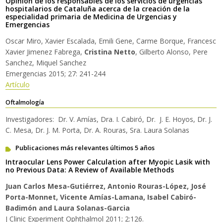
Opinión de los responsables de los servicios de urgencias
hospitalarios de Cataluña acerca de la creación de la
especialidad primaria de Medicina de Urgencias y
Emergencias
Oscar Miro, Xavier Escalada, Emili Gene, Carme Borque, Francesc
Xavier Jimenez Fabrega,
Cristina Netto
, Gilberto Alonso, Pere
Sanchez, Miquel Sanchez
Emergencias 2015; 27: 241-244
Artículo
Oftalmología
Investigadores: Dr. V. Amías, Dra. I. Cabiró, Dr. J. E. Hoyos, Dr. J.
C. Mesa, Dr. J. M. Porta, Dr. A. Rouras, Sra. Laura Solanas
Publicaciones más relevantes últimos 5 años
Intraocular Lens Power Calculation after Myopic Lasik with
no Previous Data: A Review of Available Methods
Juan Carlos Mesa-Gutiérrez, Antonio Rouras-López, José
Porta-Monnet, Vicente Amías-Lamana, Isabel Cabiró-
Badimón and Laura Solanas-Garcia
J Clinic Experiment Ophthalmol 2011; 2:126.