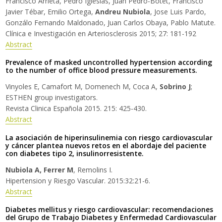
Francisco Arrieta, Pedro Iglesias, Juan Pedro-Botet, Francisco
Javier Tébar, Emilio Ortega,
Andreu Nubiola
, Jose Luis Pardo,
Gonzálo Fernando Maldonado, Juan Carlos Obaya, Pablo Matute.
Clínica e Investigación en Arteriosclerosis 2015; 27: 181-192
Abstract
Prevalence of masked uncontrolled hypertension according
to the number of office blood pressure measurements.
Vinyoles E, Camafort M, Domenech M, Coca A,
Sobrino J
;
ESTHEN group investigators.
Revista Clinica Española 2015. 215: 425-430.
Abstract
La asociación de hiperinsulinemia con riesgo cardiovascular
y cáncer plantea nuevos retos en el abordaje del paciente
con diabetes tipo 2, insulinorresistente.
Nubiola A, Ferrer M
, Remolins I.
Hipertension y Riesgo Vascular. 2015:32:21-6.
Abstract
Diabetes mellitus y riesgo cardiovascular: recomendaciones
del Grupo de Trabajo Diabetes y Enfermedad Cardiovascular