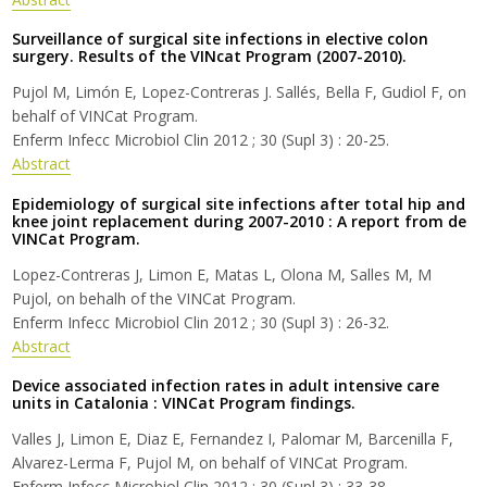
Surveillance of surgical site infections in elective colon
surgery. Results of the VINcat Program (2007-2010).
Pujol M, Limón E, Lopez-Contreras J. Sallés, Bella F, Gudiol F, on
behalf of VINCat Program.
Enferm Infecc Microbiol Clin 2012 ; 30 (Supl 3) : 20-25.
Abstract
Epidemiology of surgical site infections after total hip and
knee joint replacement during 2007-2010 : A report from de
VINCat Program.
Lopez-Contreras J, Limon E, Matas L, Olona M, Salles M, M
Pujol, on behalh of the VINCat Program.
Enferm Infecc Microbiol Clin 2012 ; 30 (Supl 3) : 26-32.
Abstract
Device associated infection rates in adult intensive care
units in Catalonia : VINCat Program findings.
Valles J, Limon E, Diaz E, Fernandez I, Palomar M, Barcenilla F,
Alvarez-Lerma F, Pujol M, on behalf of VINCat Program.
Enferm Infecc Microbiol Clin 2012 ; 30 (Supl 3) : 33-38.