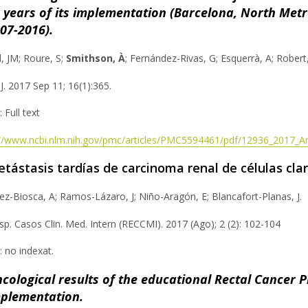
 years of its implementation (Barcelona, North Metr
07-2016).
, JM; Roure, S;
Smithson, À
; Fernández-Rivas, G; Esquerrà, A; Rober
J. 2017 Sep 11; 16(1):365.
: Full text
://www.ncbi.nlm.nih.gov/pmc/articles/PMC5594461/pdf/12936_2017_Art
tástasis tardías de carcinoma renal de células cla
z-Biosca, A; Ramos-Lázaro, J; Niño-Aragón, E; Blancafort-Planas, J.
sp. Casos Clin. Med. Intern (RECCMI). 2017 (Ago); 2 (2): 102-104
e: no indexat.
cological results of the educational Rectal Cancer Pr
plementation.