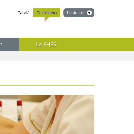
Traductor
Català
Castellano
n
La FHES