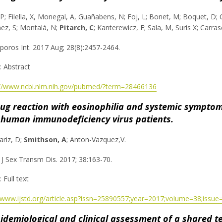
 P; Filella, X, Monegal, A, Guañabens, N; Foj, L; Bonet, M; Boquet, D;
ez, S; Montalá, N;
Pitarch, C
; Kanterewicz, E; Sala, M, Suris X; Carr
poros Int. 2017 Aug; 28(8):2457-2464.
e: Abstract
://www.ncbi.nlm.nih.gov/pubmed/?term=28466136
ug reaction with eosinophilia and systemic symptoms
 human immunodeficiency virus patients.
ariz, D;
Smithson, A
; Anton-Vazquez,V.
 J Sex Transm Dis. 2017; 38:163-70.
: Full text
//www.ijstd.org/article.asp?issn=25890557;year=2017;volume=38;issu
idemiological and clinical assessment of a shared ter