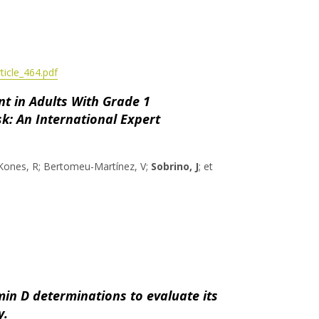
icle_464.pdf
nt in Adults With Grade 1
: An International Expert
 Kones, R; Bertomeu-Martínez, V;
Sobrino, J
; et
min D determinations to evaluate its
y.