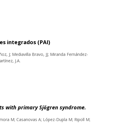
es integrados (PAI)
z, J; Mediavilla Bravo, JJ; Miranda Fernández-
rtínez, J.A.
nts with primary Sjögren syndrome.
Zamora M; Casanovas A; López-Dupla M; Ripoll M;