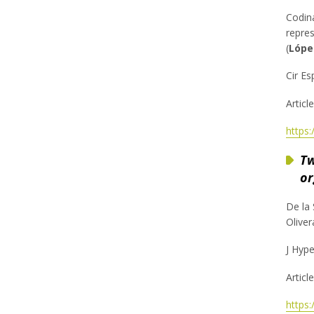
Codina
repres
(
Lópe
Cir Es
Articl
https
Tw
or
De la 
Oliver
J Hype
Articl
https