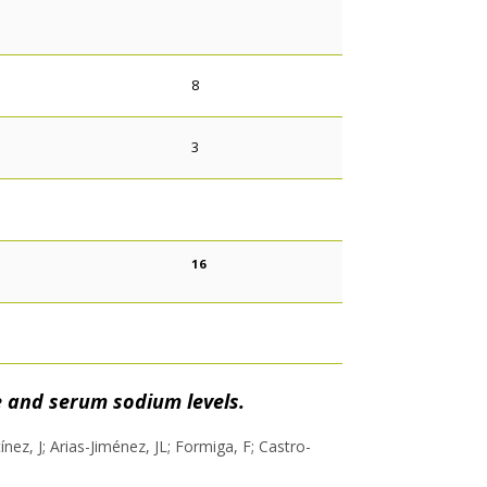
8
3
16
e and serum sodium levels.
ez, J; Arias-Jiménez, JL; Formiga, F; Castro-