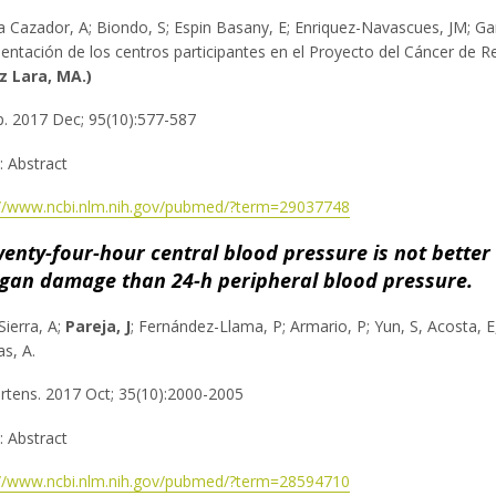
 Cazador, A; Biondo, S; Espin Basany, E; Enriquez-Navascues, JM; Gar
entación de los centros participantes en el Proyecto del Cáncer de R
z Lara, MA.)
p. 2017 Dec; 95(10):577-587
e: Abstract
://www.ncbi.nlm.nih.gov/pubmed/?term=29037748
enty-four-hour central blood pressure is not better
gan damage than 24-h peripheral blood pressure.
Sierra, A;
Pareja, J
; Fernández-Llama, P; Armario, P; Yun, S, Acosta, E,
as, A.
rtens. 2017 Oct; 35(10):2000-2005
e: Abstract
://www.ncbi.nlm.nih.gov/pubmed/?term=28594710