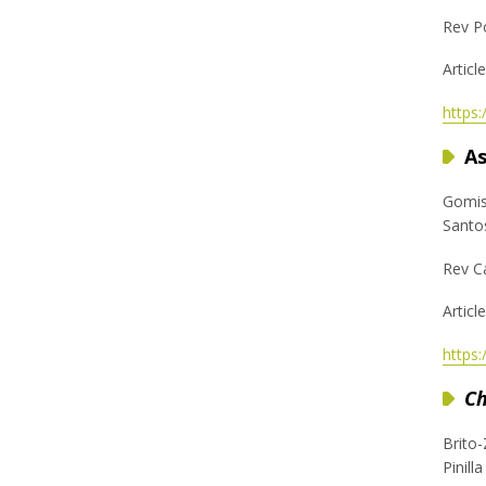
Rev Po
Articl
https
As
Gomis,
Santo
Rev Ca
Articl
https
Ch
Brito
Pinill