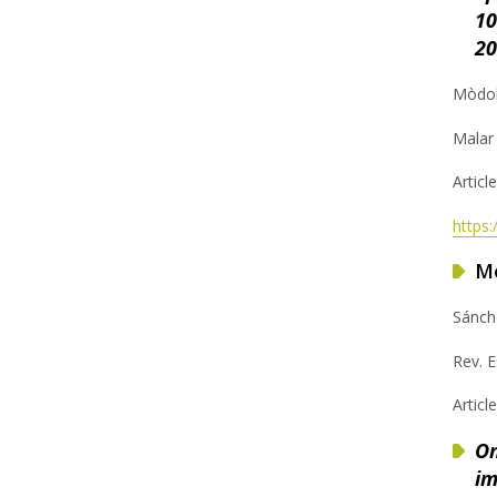
10
20
Mòdol
Malar 
Article
https
Me
Sánche
Rev. E
Articl
On
im