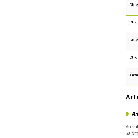
Obse
Obse
Obse
Otro
Tota
Art
Am
Aréval
Salom