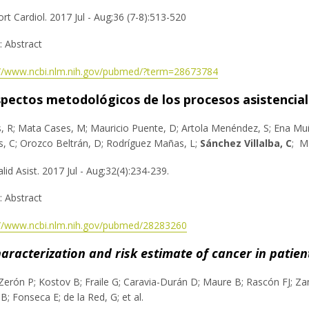
rt Cardiol. 2017 Jul - Aug;36 (7-8):513-520
e: Abstract
://www.ncbi.nlm.nih.gov/pubmed/?term=28673784
pectos metodológicos de los procesos asistencial
 R; Mata Cases, M; Mauricio Puente, D; Artola Menéndez, S; Ena Muño
s, C; Orozco Beltrán, D; Rodríguez Mañas, L;
Sánchez Villalba, C
; Ma
lid Asist. 2017 Jul - Aug;32(4):234-239.
e: Abstract
://www.ncbi.nlm.nih.gov/pubmed/28283260
aracterization and risk estimate of cancer in patie
-Zerón P; Kostov B; Fraile G; Caravia-Durán D; Maure B; Rascón FJ; 
a B; Fonseca E; de la Red, G; et al.