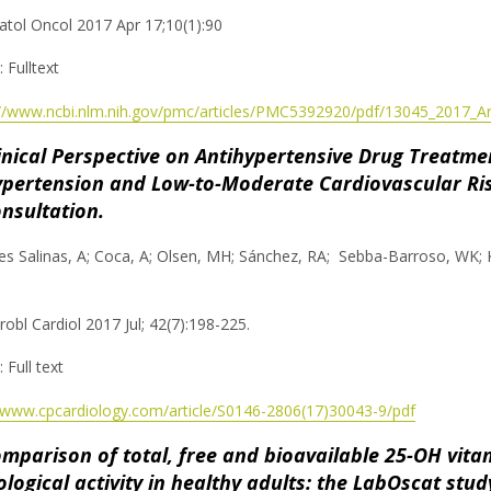
atol Oncol 2017 Apr 17;10(1):90
: Fulltext
://www.ncbi.nlm.nih.gov/pmc/articles/PMC5392920/pdf/13045_2017_Art
inical Perspective on Antihypertensive Drug Treatme
pertension and Low-to-Moderate Cardiovascular Risk
nsultation.
es Salinas, A; Coca, A; Olsen, MH; Sánchez, RA; Sebba-Barroso, WK;
robl Cardiol 2017 Jul; 42(7):198-225.
: Full text
//www.cpcardiology.com/article/S0146-2806(17)30043-9/pdf
mparison of total, free and bioavailable 25-OH vita
ological activity in healthy adults: the LabOscat stud