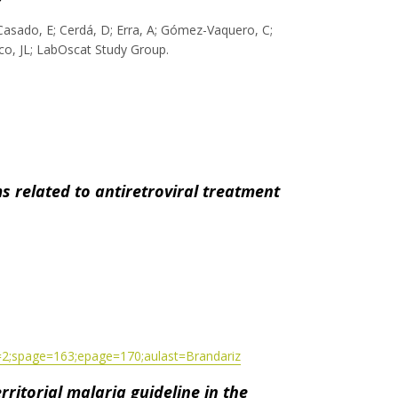
 Casado, E; Cerdá, D; Erra, A; Gómez-Vaquero, C;
asco, JL; LabOscat Study Group.
 related to antiretroviral treatment
e=2;spage=163;epage=170;aulast=Brandariz
ritorial malaria guideline in the