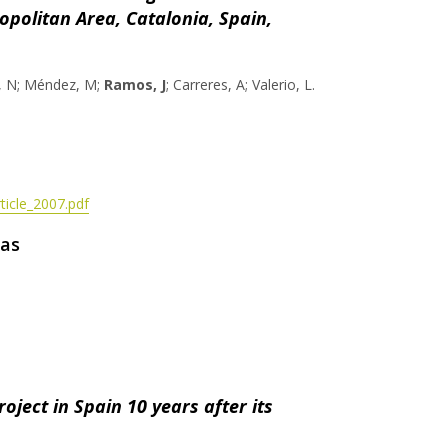
opolitan Area, Catalonia, Spain,
t, N; Méndez, M;
Ramos, J
; Carreres, A; Valerio, L.
icle_2007.pdf
ras
oject in Spain 10 years after its