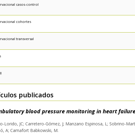
rvacional casos-control
rvacional cohortes
rvacional transversal
s
l
ículos publicados
bulatory blood pressure monitoring in heart failur
o-Lorido, JC; Carretero-Gómez, J; Manzano Espinosa, L; Sobrino-Martín
ó, A; Camafort Babkowski, M.