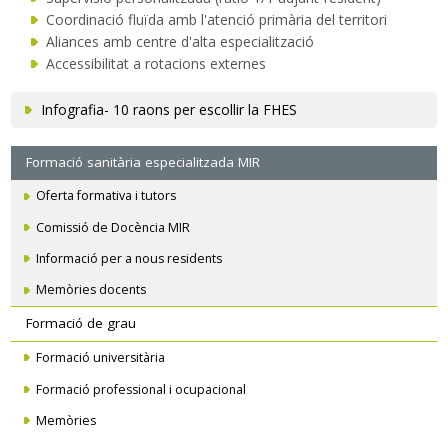
Coordinació fluïda amb l'atenció primària del territori
Aliances amb centre d'alta especialització
Accessibilitat a rotacions externes
Infografia- 10 raons per escollir la FHES
Navegació
Formació sanitària especialitzada MIR
secundària
Oferta formativa i tutors
Comissió de Docència MIR
Informació per a nous residents
Memòries docents
Formació de grau
Formació universitària
Formació professional i ocupacional
Memòries