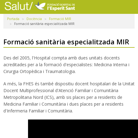
Navegació
principal
Portada
Docència
Formació MIR
Usuaris
Formació sanitària especialitzada MIR
Professionals
Formació sanitària especialitzada MIR
Docència
Des del 2005, l'Hospital compta amb dues unitats docents
Recerca
acreditades per a la formació d'especialistes: Medicina Interna i
Cirurgia Ortopèdica i Traumatologia.
La FHES
A més, la FHES és també dispositiu docent hospitalari de la Unitat
Intranet
Docent Multiprofessional d'Atenció Familiar i Comunitària
Metropolitana Nord (ICS), amb sis places per a residents de
Medicina Familiar i Comunitària i dues places per a residents
Seleccioneu idioma
d'Infermeria Familiar i Comunitària.
Cercador