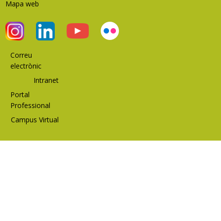
Mapa web
Correu
electrònic
Intranet
Portal
Professional
Campus Virtual