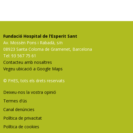
Fundació Hospital de l’Esperit Sant
Av. Mossèn Pons i Rabadà, s/n
08923 Santa Coloma de Gramenet, Barcelona
Tel: 93 567 75 61
Contacteu amb nosaltres
Vegeu ubicació a Google Maps
© FHES, tots els drets reservats
Deixeu-nos la vostra opinió
Termes d'ús
Canal denúncies
Política de privacitat
Política de cookies