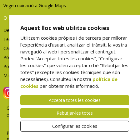
Vegeu ubicació a Google Maps
© FHES, tots els drets reservats
Aquest lloc web utilitza cookies
Deixeu-nos la vostra opinió
Utilitzem cookies pròpies i de tercers per millorar
Termes d'ús
l'experiència d'usuari, analitzar el trànsit, la vostra
Canal denúncies
navegació al web i personalitzar el contingut.
Política de privacitat
Podeu “Acceptar totes les cookies”, “Configurar
les cookies” que voleu acceptar o bé “Rebutjar-les
Política de cookies
totes” (excepte les cookies tècniques que són
Mapa web
necessàries). Consulteu la nostra
política de
cookies
per obtenir més informació.
Accepta totes les cookies
Correu
Rebutjar-les totes
electrònic
Intranet
Configurar les cookies
Portal
Professional