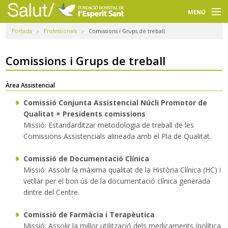
Navegació
principal
MENÚ
Portada
Professionals
Comissions i Grups de treball
Usuaris
Professionals
Comissions i Grups de treball
Docència
Àrea Assistencial
Comissió Conjunta Assistencial Núcli Promotor de
Recerca
Qualitat + Presidents comissions
Missió: Estandarditzar metodologia de treball de les
La FHES
Comissions Assistencials alineada amb el Pla de Qualitat.
Intranet
Comissió de Documentació Clínica
Missió: Assolir la màxima qualitat de la Història Clínica (HC) i
Seleccioneu idioma
vetllar per el bon ús de la documentació clínica generada
dintre del Centre.
Cercador
Comissió de Farmàcia i Terapèutica
Missió: Assolir la millor utilització dels medicaments (política