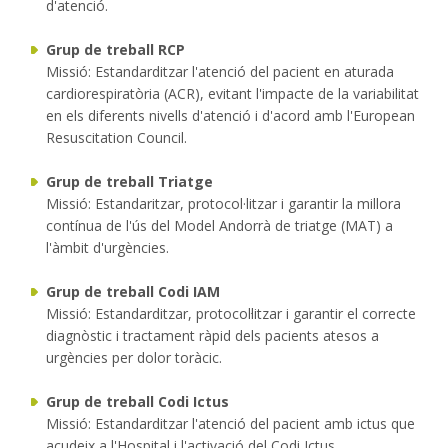
d'atenció.
Grup de treball RCP
Missió: Estandarditzar l'atenció del pacient en aturada
cardiorespiratòria (ACR), evitant l'impacte de la variabilitat
en els diferents nivells d'atenció i d'acord amb l'European
Resuscitation Council.
Grup de treball Triatge
Missió: Estandaritzar, protocol·litzar i garantir la millora
contínua de l'ús del Model Andorrà de triatge (MAT) a
l'àmbit d'urgències.
Grup de treball Codi IAM
Missió: Estandarditzar, protocol·litzar i garantir el correcte
diagnòstic i tractament ràpid dels pacients atesos a
urgències per dolor toràcic.
Grup de treball Codi Ictus
Missió: Estandarditzar l'atenció del pacient amb ictus que
acudeix a l'Hospital i l'activació del Codi Ictus.