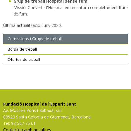
Grup de treball Hospital sense fum
Missió: Convertir l'Hospital en un entorn completament lliure
de fum.
Última actualització: juny 2020.
Navegació
Comissions i Grups de treball
secundària
Borsa de treball
Ofertes de treball
Fundació Hospital de l’Esperit Sant
Av. Mossèn Pons i Rabadà, s/n
08923 Santa Coloma de Gramenet, Barcelona
Tel: 93 567 75 61
Contacteu amb nosaltres