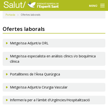
Navegació
principal
MENÚ
Portada
Ofertes laborals
Usuaris
Professionals
Ofertes laborals
Docència
Metge/ssa Adjunt/a ORL
Recerca
Metge/ssa especialista en anàlisis clínics i/o bioquímica
La FHES
clínica
Intranet
Portalliteres de l'Àrea Quirúrgica
Seleccioneu idioma
Metge/ssa Adjunt/a Cirurgia Vascular
Cercador
Infermer/a per a l'àmbit d'Urgències/Hospitalització