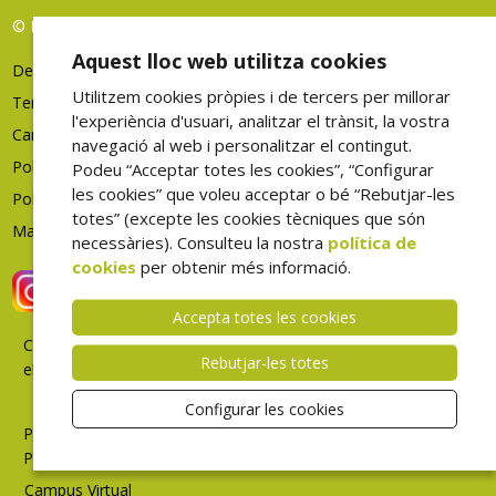
© FHES, tots els drets reservats
Aquest lloc web utilitza cookies
Deixeu-nos la vostra opinió
Utilitzem cookies pròpies i de tercers per millorar
Termes d'ús
l'experiència d'usuari, analitzar el trànsit, la vostra
Canal denúncies
navegació al web i personalitzar el contingut.
Política de privacitat
Podeu “Acceptar totes les cookies”, “Configurar
les cookies” que voleu acceptar o bé “Rebutjar-les
Política de cookies
totes” (excepte les cookies tècniques que són
Mapa web
necessàries). Consulteu la nostra
política de
cookies
per obtenir més informació.
Accepta totes les cookies
Correu
Rebutjar-les totes
electrònic
Intranet
Configurar les cookies
Portal
Professional
Campus Virtual