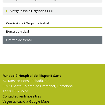
Metge/essa d'Urgències COT
Navegació
Comissions i Grups de treball
secundària
Borsa de treball
Ofertes de treball
Fundació Hospital de l’Esperit Sant
Av. Mossèn Pons i Rabadà, s/n
08923 Santa Coloma de Gramenet, Barcelona
Tel: 93 567 75 61
Contacteu amb nosaltres
Vegeu ubicació a Google Maps