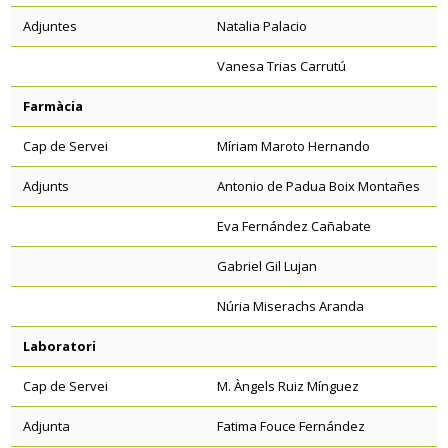
Adjuntes
Natalia Palacio
Vanesa Trias Carrutú
Farmàcia
Cap de Servei
Míriam Maroto Hernando
Adjunts
Antonio de Padua Boix Montañes
Eva Fernández Cañabate
Gabriel Gil Lujan
Núria Miserachs Aranda
Laboratori
Cap de Servei
M. Àngels Ruiz Mínguez
Adjunta
Fatima Fouce Fernández