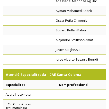
Ana Isabel Mendoza Aguilar
Ayman Mohamed Sadek
Oscar Peña Chimenis
Eduard Rul·lan Palou
Alejandro Smithson Amat
Javier Staghezza
Jorge Alberto Zegarra Berndt
Atenció Especialitzada - CAE Santa Coloma
Especialitat
Nom professional
Aparell locomotor
Cir. Ortopèdica i
Traumatologia