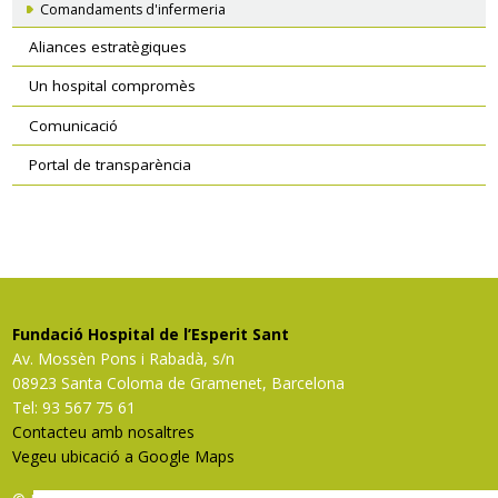
Comandaments d'infermeria
Aliances estratègiques
Un hospital compromès
Comunicació
Portal de transparència
Fundació Hospital de l’Esperit Sant
Av. Mossèn Pons i Rabadà, s/n
08923 Santa Coloma de Gramenet, Barcelona
Tel: 93 567 75 61
Contacteu amb nosaltres
Vegeu ubicació a Google Maps