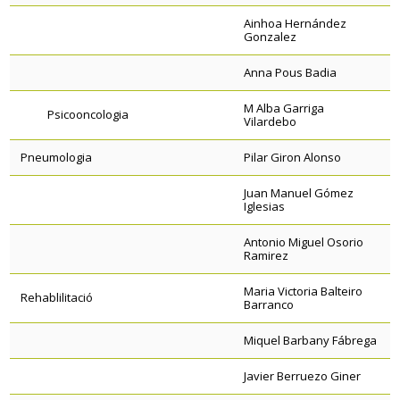
Ainhoa Hernández
Gonzalez
Anna Pous Badia
M Alba Garriga
Psicooncologia
Vilardebo
Pneumologia
Pilar Giron Alonso
Juan Manuel Gómez
Iglesias
Antonio Miguel Osorio
Ramirez
Maria Victoria Balteiro
Rehablilitació
Barranco
Miquel Barbany Fábrega
Javier Berruezo Giner