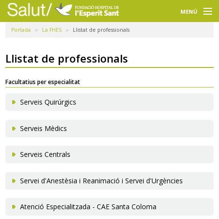
Navegació
principal
MENÚ
Portada
La FHES
Llistat de professionals
Usuaris
Professionals
Llistat de professionals
Docència
Facultatius per especialitat
Recerca
Serveis Quirúrgics
La FHES
Serveis Mèdics
Intranet
Serveis Centrals
Seleccioneu idioma
Servei d'Anestèsia i Reanimació i Servei d'Urgències
Cercador
Atenció Especialitzada - CAE Santa Coloma