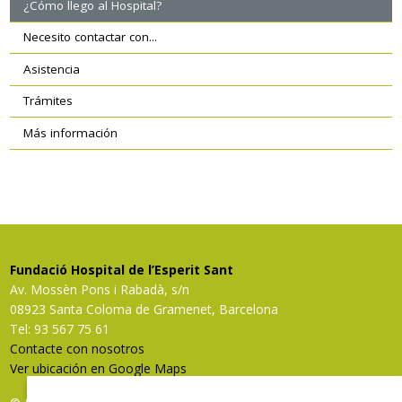
¿Cómo llego al Hospital?
secundaria
Necesito contactar con...
Asistencia
Trámites
Más información
Fundació Hospital de l’Esperit Sant
Av. Mossèn Pons i Rabadà, s/n
08923 Santa Coloma de Gramenet, Barcelona
Tel: 93 567 75 61
Contacte con nosotros
Ver ubicación en Google Maps