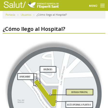
Navegación
principal
MENÚ
Portada
Usuarios
¿Cómo llego al Hospital?
Usuarios
Profesionales
¿Cómo llego al Hospital?
Docencia
Investigación
La FHES
Intranet
Selecciona un idioma
Buscador