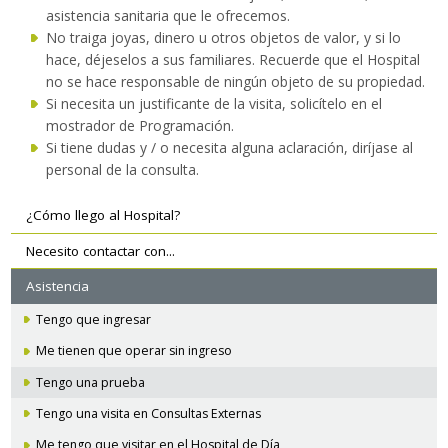
asistencia sanitaria que le ofrecemos.
No traiga joyas, dinero u otros objetos de valor, y si lo
hace, déjeselos a sus familiares. Recuerde que el Hospital
no se hace responsable de ningún objeto de su propiedad.
Si necesita un justificante de la visita, solicítelo en el
mostrador de Programación.
Si tiene dudas y / o necesita alguna aclaración, diríjase al
personal de la consulta.
Navegación
¿Cómo llego al Hospital?
secundaria
Necesito contactar con...
Asistencia
Tengo que ingresar
Me tienen que operar sin ingreso
Tengo una prueba
Tengo una visita en Consultas Externas
Me tengo que visitar en el Hospital de Día