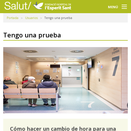
Navegación
principal
MENÚ
Portada
Usuarios
Tengo una prueba
Usuarios
Profesionales
Tengo una prueba
Docencia
Investigación
La FHES
Intranet
Selecciona un idioma
Buscador
Cómo hacer un cambio de hora para una