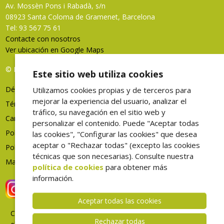
Av. Mossèn Pons i Rabadà, s/n
08923 Santa Coloma de Gramenet, Barcelona
Tel: 93 567 75 61
Contacte con nosotros
Ver ubicación en Google Maps
© FHES, todos los derechos reservados
Este sitio web utiliza cookies
Déjenos su opinión
Utilizamos cookies propias y de terceros para
mejorar la experiencia del usuario, analizar el
Términos de uso
tráfico, su navegación en el sitio web y
Canal denuncias
personalizar el contenido. Puede "Aceptar todas
Política de privacidad
las cookies", "Configurar las cookies" que desea
aceptar o "Rechazar todas" (excepto las cookies
Política de cookies
técnicas que son necesarias). Consulte nuestra
Mapa web
política de cookies
para obtener más
información.
Aceptar todas las cookies
Correo
Rechazar todas