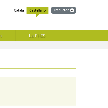
Traductor
Català
Castellano
n
La FHES