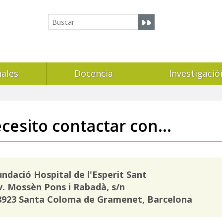
nales
Docencia
Investigació
cesito contactar con...
undació Hospital de l'Esperit Sant
v. Mossèn Pons i Rabadà, s/n
8923 Santa Coloma de Gramenet, Barcelona