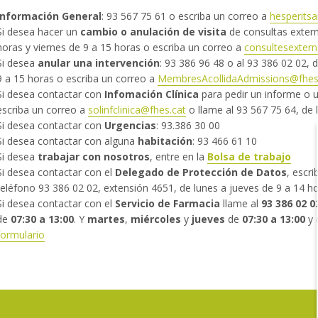
Información General
: 93 567 75 61 o escriba un correo a
hesperits
Si desea hacer un
cambio o anulación de visita
de consultas extern
horas y viernes de 9 a 15 horas o escriba un correo a
consultesexter
Si desea
anular una intervención
: 93 386 96 48 o al 93 386 02 02, 
9 a 15 horas o escriba un correo a
MembresAcollidaAdmissions@fhes
Si desea contactar con
Infomación Clínica
para pedir un informe o u
escriba un correo a
solinfclinica@fhes.cat
o llame al 93 567 75 64, de 
Si desea contactar con
Urgencias
: 93.386 30 00
Si desea contactar con alguna
habitación
: 93 466 61 10
Si desea
trabajar con nosotros
, entre en la
Bolsa de trabajo
Si desea contactar con el
Delegado de Protección de Datos
, escr
teléfono 93 386 02 02, extensión 4651, de lunes a jueves de 9 a 14 h
Si desea contactar con el
Servicio de Farmacia
llame al
93 386 02 0
de
07:30 a 13:00
. Y
martes
,
miércoles
y
jueves
de
07:30 a 13:00
y 
formulario