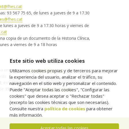
ant@fhes.cat
as: 93 567 75 65, de lunes a jueves de 9 a 17.30
nes@fhes.cat
de lunes a jueves de 9 a 17.30 horas y viernes de
.cat
na copia de un documento de la Historia Clínica,
lunes a viernes de 9 a 18 horas
Este sitio web utiliza cookies
iba un correo a
delegatpd@fhes.cat
o llame al
Utilizamos cookies propias y de terceros para mejorar
oras
la experiencia del usuario, analizar el tráfico, su
2
, ext.
4319
. El horario es,
lunes y viernes
,
navegación en el sitio web y personalizar el contenido.
de
15:30 a 17:00
o
rellenad el siguiente
Puede "Aceptar todas las cookies", "Configurar las
cookies" que desea aceptar o "Rechazar todas"
(excepto las cookies técnicas que son necesarias).
Consulte nuestra
política de cookies
para obtener
más información.
Aceptar todas las cookies