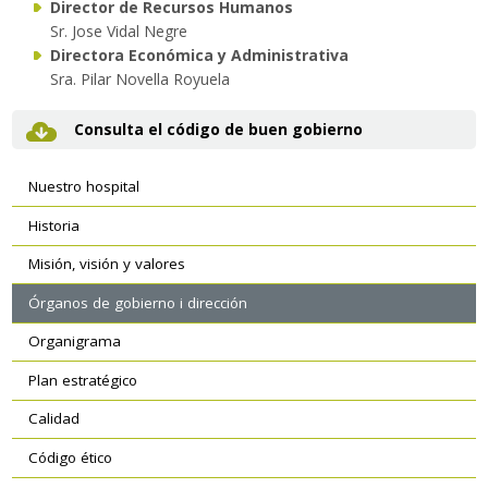
Director de Recursos Humanos
Sr. Jose Vidal Negre
Directora Económica y Administrativa
Sra. Pilar Novella Royuela
Consulta el código de buen gobierno
Navegación
Nuestro hospital
secundaria
Historia
Misión, visión y valores
Órganos de gobierno i dirección
Organigrama
Plan estratégico
Calidad
Código ético