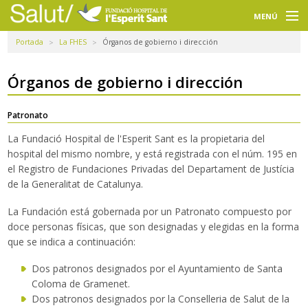
Navegación
principal
MENÚ
Portada
La FHES
Órganos de gobierno i dirección
Usuarios
Profesionales
Órganos de gobierno i dirección
Docencia
Patronato
La Fundació Hospital de l'Esperit Sant es la propietaria del
Investigación
hospital del mismo nombre, y está registrada con el núm. 195 en
el Registro de Fundaciones Privadas del Departament de Justícia
La FHES
de la Generalitat de Catalunya.
Intranet
La Fundación está gobernada por un Patronato compuesto por
doce personas físicas, que son designadas y elegidas en la forma
Selecciona un idioma
que se indica a continuación:
Buscador
Dos patronos designados por el Ayuntamiento de Santa
Coloma de Gramenet.
Dos patronos designados por la Conselleria de Salut de la