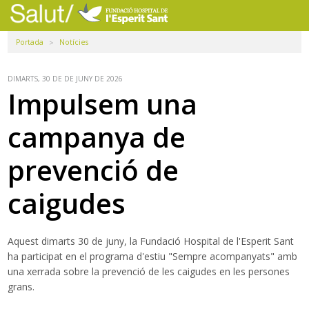
Navegació
principal
Portada
Notícies
Usuaris
Professionals
DIMARTS, 30 DE DE JUNY DE 2026
Impulsem una
Docència
campanya de
Recerca
prevenció de
La FHES
caigudes
Intranet
Seleccioneu idioma
Aquest dimarts 30 de juny, la Fundació Hospital de l'Esperit Sant
ha participat en el programa d'estiu "Sempre acompanyats" amb
Cercador
una xerrada sobre la prevenció de les caigudes en les persones
grans.