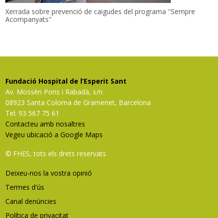
Xerrada sobre prevenció de caigudes del programa "Sempre
Acompanyats"
Fundació Hospital de l’Esperit Sant
Av. Mossèn Pons i Rabadà, s/n
08923 Santa Coloma de Gramenet, Barcelona
Tel: 93 567 75 61
Contacteu amb nosaltres
Vegeu ubicació a Google Maps
© FHES, tots els drets reservats
Deixeu-nos la vostra opinió
Termes d'ús
Canal denúncies
Política de privacitat