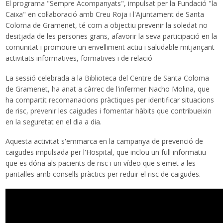
El programa "Sempre Acompanyats", impulsat per la Fundació "la
Traductor
Caixa" en col·laboració amb Creu Roja i l'Ajuntament de Santa
Coloma de Gramenet, té com a objectiu prevenir la soledat no
desitjada de les persones grans, afavorir la seva participació en la
comunitat i promoure un envelliment actiu i saludable mitjançant
activitats informatives, formatives i de relació
La sessió celebrada a la Biblioteca del Centre de Santa Coloma
de Gramenet, ha anat a càrrec de l'infermer Nacho Molina, que
ha compartit recomanacions pràctiques per identificar situacions
de risc, prevenir les caigudes i fomentar hàbits que contribueixin
en la seguretat en el dia a dia.
Aquesta activitat s'emmarca en la campanya de prevenció de
caigudes impulsada per l'Hospital, que inclou un full informatiu
que es dóna als pacients de risc i un vídeo que s'emet a les
pantalles amb consells pràctics per reduir el risc de caigudes.