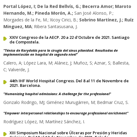
Portal López, I; De la Red Bellvís, G.; Becerra Amor; Maroto
Hernando, M.; Pineda Morón, A.;
San José Alonso, P.;
Morgades de la Fe, M.; Xicoy Cirici, B.;
Sobrino Martínez, J.; Ruíz
Minguez, MA
; Ribera Santasusana, J.
XXIV Congreso de la AECP. 20 a 22 d'Octubre de 2021. Santiago
de Compostela.
"Ténica de Karydakis para la cirugía del sinus pilonidad. Resultados de
implementación en hospital de segundo nivel"
Calero, A; López Lara, M; Alánez, J; Muñoz, S; Aznar, S; Ballesta,
C; Valverde, J.
44th IHF World Hospital Congress. Del 8 al 11 de Novembre de
2021. Barcelona.
"Humanizing hospital admissions: A challenge for the professional"
Gonzalo Rodrigo, MJ; Giménez Murugárren, M; Bedmar Cruz, S.
"Empower interpersonal relationships to encourage professional enrichment"
Rodríguez López, M; Martínez Sánchez, I.
XIII Simposium Nacional sobre Úlceras por Presión y Heridas