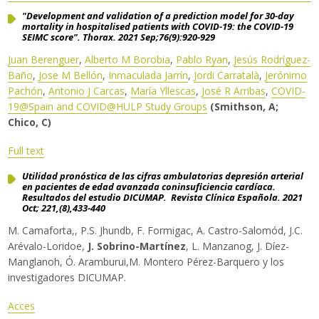
Traductor
"Development and validation of a prediction model for 30-day
mortality in hospitalised patients with COVID-19: the COVID-19
SEIMC score". Thorax. 2021 Sep;76(9):920-929
Juan Berenguer
,
Alberto M Borobia
,
Pablo Ryan
,
Jesús Rodríguez-
Baño
,
Jose M Bellón
,
Inmaculada Jarrín
,
Jordi Carratalà
,
Jerónimo
Pachón
,
Antonio J Carcas
,
María Yllescas
,
José R Arribas
,
COVID-
19@Spain and COVID@HULP Study Groups
(Smithson, A;
Chico, C)
Full text
Utilidad pronóstica de las cifras ambulatorias depresión arterial
en pacientes de edad avanzada coninsuficiencia cardíaca.
Resultados del estudio DICUMAP. Revista Clínica Española. 2021
Oct; 221,(8),433-440
M. Camaforta,, P.S. Jhundb, F. Formigac, A. Castro-Salomód, J.C.
Arévalo-Loridoe,
J. Sobrino-Martínez
, L. Manzanog, J. Díez-
Manglanoh, Ó. Aramburui,M. Montero Pérez-Barquero y los
investigadores DICUMAP.
Acces