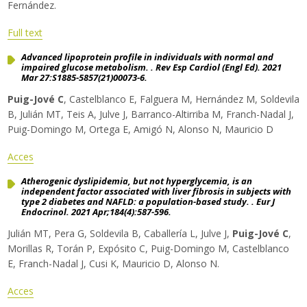
Fernández.
Full text
Advanced lipoprotein profile in individuals with normal and
impaired glucose metabolism. . Rev Esp Cardiol (Engl Ed). 2021
Mar 27:S1885-5857(21)00073-6.
Puig-Jové C
, Castelblanco E, Falguera M, Hernández M, Soldevila
B, Julián MT, Teis A, Julve J, Barranco-Altirriba M, Franch-Nadal J,
Puig-Domingo M, Ortega E, Amigó N, Alonso N, Mauricio D
Acces
Atherogenic dyslipidemia, but not hyperglycemia, is an
independent factor associated with liver fibrosis in subjects with
type 2 diabetes and NAFLD: a population-based study. . Eur J
Endocrinol. 2021 Apr;184(4):587-596.
Julián MT, Pera G, Soldevila B, Caballería L, Julve J,
Puig-Jové C
,
Morillas R, Torán P, Expósito C, Puig-Domingo M, Castelblanco
E, Franch-Nadal J, Cusi K, Mauricio D, Alonso N.
Acces