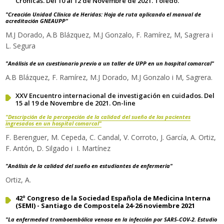
Crónicas. Del 10 al 12 de Novembre de 2021. Toledo.
"Creación Unidad Clínica de Heridas: Hoja de ruta aplicando el manual de
acreditación GNEAUPP"
M.J Dorado, A.B Blázquez, M.J Gonzalo, F. Ramírez, M, Sagrera i
L. Segura
"Análisis de un cuestionario previo a un taller de UPP en un hospital comarcal"
A.B Blázquez, F. Ramírez, M.J Dorado, M.J Gonzalo i M, Sagrera.
XXV Encuentro internacional de investigación en cuidados. Del
15 al 19 de Novembre de 2021. On-line
"
Descripción de la percepeción de la calidad del sueño de los pacientes
ingresados en un hospital comarcal
"
F. Berenguer, M. Cepeda, C. Candal, V. Corroto, J. García, A. Ortiz,
F. Antón, D. Silgado i I. Martínez
"Análisis de la calidad del sueño en estudiantes de enfermería"
Ortiz, A.
42º Congreso de la Sociedad Española de Medicina Interna
(SEMI) - Santiago de Compostela 24-26 noviembre 2021
"La enfermedad tromboembólica venosa en la infección por SARS-COV-2. Estudio