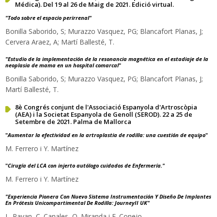
Médica). Del 19 al 26 de Maig de 2021. Edició virtual.
"Todo sobre el espacio perirrenal"
Bonilla Saborido, S; Murazzo Vasquez, PG; Blancafort Planas, J;
Cervera Araez, A; Martí Ballesté, T.
"Estudio de la implementación de la resonancia magnética en el estadiaje de la
neoplasia de mama en un hospital comarcal
"
Bonilla Saborido, S; Murazzo Vasquez, PG; Blancafort Planas, J;
Martí Ballesté, T.
8è Congrés conjunt de l'Associació Espanyola d'Artroscòpia
(AEA) i la Societat Espanyola de Genoll (SEROD). 22 a 25 de
Setembre de 2021. Palma de Mallorca
"
Aumentar la efectividad en la artroplastia de rodilla: una cuestión de equipo
"
M. Ferrero i Y. Martínez
"
Cirugía del LCA con injerto autólogo cuidados de Enfermería."
M. Ferrero i Y. Martínez
"
Experiencia Pionera Con Nuevo Sistema Instrumentación Y Diseño De Implantes
En Prótesis Unicompartimental De Rodilla: JourneyII UK"
L. Payan, C. Canales, Q. Miranda i F. Conejo