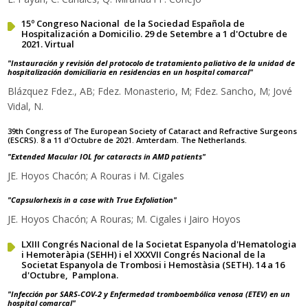
15º Congreso Nacional de la Sociedad Española de
Hospitalización a Domicilio. 29 de Setembre a 1 d'Octubre de
2021. Virtual
"Instauración y revisión del protocolo de tratamiento paliativo de la unidad de
hospitalización domiciliaria en residencias en un hospital comarcal"
Blázquez Fdez., AB; Fdez. Monasterio, M; Fdez. Sancho, M; Jové
Vidal, N.
39th Congress of The European Society of Cataract and Refractive Surgeons
(ESCRS). 8 a 11 d'Octubre de 2021. Amterdam. The Netherlands.
"
Extended Macular IOL for cataracts in AMD patients"
JE. Hoyos Chacón; A Rouras i M. Cigales
"
Capsulorhexis in a case with True Exfoliation"
JE. Hoyos Chacón; A Rouras; M. Cigales i Jairo Hoyos
LXIII Congrés Nacional de la Societat Espanyola d'Hematologia
i Hemoteràpia (SEHH) i el XXXVII Congrés Nacional de la
Societat Espanyola de Trombosi i Hemostàsia (SETH). 14 a 16
d'Octubre, Pamplona.
"Infección por SARS-COV-2 y Enfermedad tromboembólica venosa (ETEV) en un
hospital comarcal"