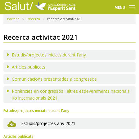
Navegació
principal
MENÚ
Portada
Recerca
recerca-activitat-2021
Usuaris
Professionals
Recerca activitat 2021
Docència
Estudis/projectes iniciats durant l'any
Recerca
Articles publicats
La FHES
Comunicacions presentades a congressos
Intranet
Ponències en congressos i altres esdeveniments nacionals
i/o internacionals 2021
Seleccioneu idioma
Estudis/projectes iniciats durant l'any
Cercador
Estudis/projectes any 2021
Articles publicats