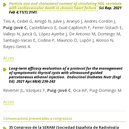
Particle size and cholesterol content of circulating HDL correlate
with cardiovascular death in chronic heart failure.
Sci Rep. 2021
Feb 4;11(1):3141.
Teis A, Cediel G, Amigó N, Julve J, Aranyó J, Andrés-Cordón J,
Puig-Jové C,
Castelblanco E, Gual-Capllonch F, Ferrer-Sistach E,
Vallejo N, Juncà G, López-Ayerbe J, De Antonio M, Domingo M,
Santiago-Vacas E, Codina P, Mauricio D, Lupón J, Alonso N,
Bayes-Genis A.
Acces
Long-term efficacy evaluation of a protocol for the management
of symptomatic thyroid cysts with ultrasound-guided
percutaneous ethanol injection. Endocrinol Diabetes Nutr (Engl
Ed). 2021 Apr;68(4):236-242
Reverter JL, Vázquez F,
Puig-Jové C
, Oca AP, Puig-Domingo M.
Acces
Comunicacions presentades a congressos
35 Congreso de la SERAM (Sociedad Española de Radiología