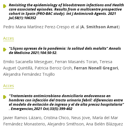
Revisiting the epidemiology of bloodstream infections and Health
care associated episodes. Results from a multicentre prospective
cohort in Spain (PRO-BAC study).
Int J Antimicrob Agents. 2021
Jul;58(1):106352
Pedro Marıa Martìnez Perez-Crespo et al (
A. Smithson Amat
)
Acces
"Lliçons
apreses de la pandèmia: la solitud dels malalts" Annals
de Medicina 2021;104:50-52.
Emilio Sacanella Meseguer, Ferran Masanés Toran, Teresa
Auguet Quintillà, Patricia Beroiz Groh,
Ferran Nonell Gregori
,
Alejandra Fernández Trujillo
Acces
"Tratamiento antimicrobiano domiciliario endovenoso en
hombres con infección del tracto urinario febril: diferencias entre
el modelo de evitación de ingreso y el de alta precoz hospitalaria"
. Emergencias,2021 Oct;33(5):399-402
Javier Ramos Lázaro, Cristina Chico, Neus Jove, María del Mar
Fernández Monasterio, Alejandro Smithson, Ana Belén Blázquez