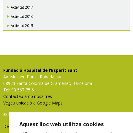
Activitat 2017
Activitat 2016
Activitat 2015
Fundació Hospital de l’Esperit Sant
Av. Mossèn Pons i Rabadà, s/n
08923 Santa Coloma de Gramenet, Barcelona
Tel: 93 567 75 61
Contacteu amb nosaltres
Vegeu ubicació a Google Maps
© FHES, tots els drets reservats
Aquest lloc web utilitza cookies
Deixeu-nos la vostra opinió