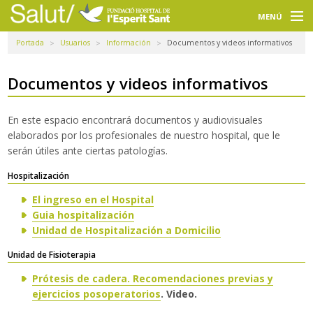
Navegación
principal
MENÚ
Portada
Usuarios
Información
Documentos y videos informativos
Usuarios
Profesionales
Documentos y videos informativos
Docencia
En este espacio encontrará documentos y audiovisuales
elaborados por los profesionales de nuestro hospital, que le
Investigación
serán útiles ante ciertas patologías.
La FHES
Hospitalización
El ingreso en el Hospital
Intranet
Guia hospitalización
Unidad de Hospitalización a Domicilio
Selecciona un idioma
Unidad de Fisioterapia
Buscador
Prótesis de cadera.
Recomendaciones previas y
ejercicios posoperatorios
. Video.