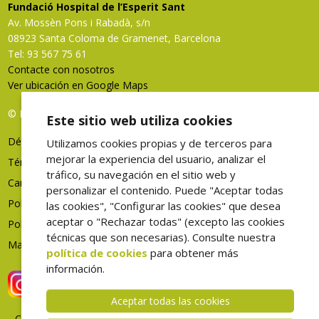
Fundació Hospital de l’Esperit Sant
Av. Mossèn Pons i Rabadà, s/n
08923 Santa Coloma de Gramenet, Barcelona
Tel: 93 567 75 61
Contacte con nosotros
Ver ubicación en Google Maps
© FHES, todos los derechos reservados
Este sitio web utiliza cookies
Déjenos su opinión
Utilizamos cookies propias y de terceros para
mejorar la experiencia del usuario, analizar el
Términos de uso
tráfico, su navegación en el sitio web y
Canal denuncias
personalizar el contenido. Puede "Aceptar todas
Política de privacidad
las cookies", "Configurar las cookies" que desea
aceptar o "Rechazar todas" (excepto las cookies
Política de cookies
técnicas que son necesarias). Consulte nuestra
Mapa web
política de cookies
para obtener más
información.
Aceptar todas las cookies
Correo