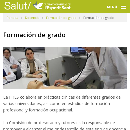
Navegación
principal
MENÚ
Portada
Docencia
Formación de grado
Formación de grado
Usuarios
Profesionales
Formación de grado
Docencia
Investigación
La FHES
Intranet
La
FHES
colabora
en prácticas
clínicas
de diferentes
grados
de
Selecciona un idioma
varias
universidades
,
así como
en estudios
de formación
profesional y
formación ocupacional
.
Buscador
La Comisión de
profesorado y
tutores
es la responsable
de
promover
y alcanzar el mejor
desarrollo
de este tipo
de docencia