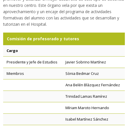
en nuestro centro
.
Este
órgano
vela por que
exista
un
Traductor
aprovechamiento y
un
encaje
del programa
de actividades
formativas
del alumno
con las actividades
que
se desarrollan y
tutorizan en e
l Hospital
.
Comisión de profesorado y tutores
Cargo
Presidente y Jefe de Estudios
Javier Sobrino Martínez
Miembros
Sònia Bedmar Cruz
Ana Belén Blàzquez Fernández
Trinidad Lamas Ramírez
Míriam Maroto Hernando
Isabel Martínez Sánchez