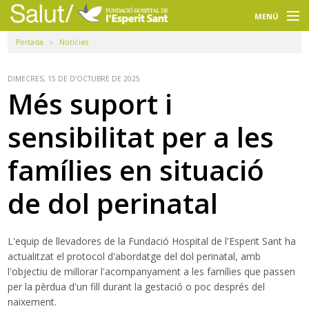
Navegació
principal
MENÚ
Portada
Notícies
Usuaris
Professionals
DIMECRES, 15 DE D’OCTUBRE DE 2025
Més suport i
Docència
sensibilitat per a les
Recerca
famílies en situació
La FHES
de dol perinatal
Intranet
Seleccioneu idioma
L'equip de llevadores de la Fundació Hospital de l'Esperit Sant ha
actualitzat el protocol d'abordatge del dol perinatal, amb
Cercador
l'objectiu de millorar l'acompanyament a les famílies que passen
per la pèrdua d'un fill durant la gestació o poc després del
naixement.