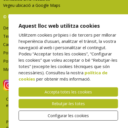
Vegeu ubicació a Google Maps
© FHES, tots els drets reservats
Aquest lloc web utilitza cookies
Deixeu-nos la vostra opinió
Utilitzem cookies pròpies i de tercers per millorar
Termes d'ús
l'experiència d'usuari, analitzar el trànsit, la vostra
Canal denúncies
navegació al web i personalitzar el contingut.
Política de privacitat
Podeu “Acceptar totes les cookies”, “Configurar
les cookies” que voleu acceptar o bé “Rebutjar-les
Política de cookies
totes” (excepte les cookies tècniques que són
Mapa web
necessàries). Consulteu la nostra
política de
cookies
per obtenir més informació.
Accepta totes les cookies
Correu
Rebutjar-les totes
electrònic
Intranet
Configurar les cookies
Portal