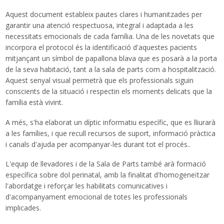
Traductor
Aquest document estableix pautes clares i humanitzades per
garantir una atenció respectuosa, integral i adaptada a les
necessitats emocionals de cada família. Una de les novetats que
incorpora el protocol és la identificació d'aquestes pacients
mitjançant un símbol de papallona blava que es posarà a la porta
de la seva habitació, tant a la sala de parts com a hospitalització.
Aquest senyal visual permetrà que els professionals siguin
conscients de la situació i respectin els moments delicats que la
família està vivint.
A més, s'ha elaborat un díptic informatiu específic, que es lliurarà
a les famílies, i que recull recursos de suport, informació pràctica
i canals d'ajuda per acompanyar-les durant tot el procés..
L'equip de llevadores i de la Sala de Parts també arà formació
específica sobre dol perinatal, amb la finalitat d'homogeneïtzar
l'abordatge i reforçar les habilitats comunicatives i
d'acompanyament emocional de totes les professionals
implicades.