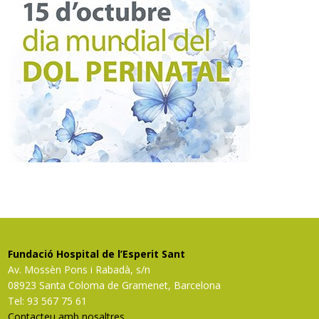
Fundació Hospital de l’Esperit Sant
Av. Mossèn Pons i Rabadà, s/n
08923 Santa Coloma de Gramenet, Barcelona
Tel: 93 567 75 61
Contacteu amb nosaltres