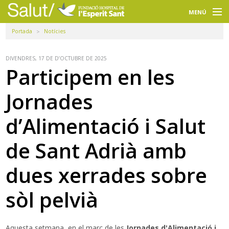
Navegació
principal
MENÚ
Portada
Notícies
Usuaris
Professionals
DIVENDRES, 17 DE D’OCTUBRE DE 2025
Participem en les
Docència
Jornades
Recerca
d’Alimentació i Salut
La FHES
de Sant Adrià amb
Intranet
dues xerrades sobre
Seleccioneu idioma
sòl pelvià
Cercador
Aquesta setmana, en el marc de les
Jornades d'Alimentació i