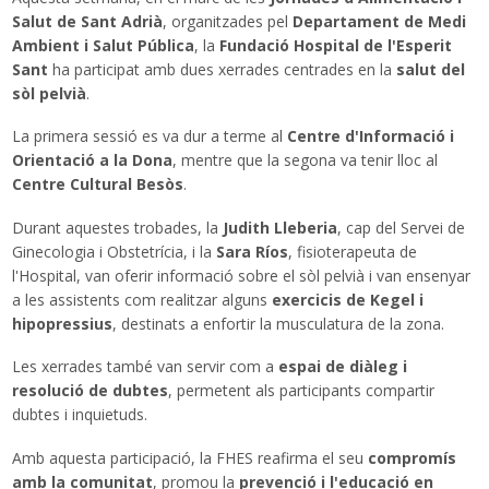
Salut de Sant Adrià
, organitzades pel
Departament de Medi
Traductor
Ambient i Salut Pública
, la
Fundació Hospital de l'Esperit
Sant
ha participat amb dues xerrades centrades en la
salut del
sòl pelvià
.
La primera sessió es va dur a terme al
Centre d'Informació i
Orientació a la Dona
, mentre que la segona va tenir lloc al
Centre Cultural Besòs
.
Durant aquestes trobades, la
Judith Lleberia
, cap del Servei de
Ginecologia i Obstetrícia, i la
Sara Ríos
, fisioterapeuta de
l'Hospital, van oferir informació sobre el sòl pelvià i van ensenyar
a les assistents com realitzar alguns
exercicis de Kegel i
hipopressius
, destinats a enfortir la musculatura de la zona.
Les xerrades també van servir com a
espai de diàleg i
resolució de dubtes
, permetent als participants compartir
dubtes i inquietuds.
Amb aquesta participació, la FHES reafirma el seu
compromís
amb la comunitat
, promou la
prevenció i l'educació en