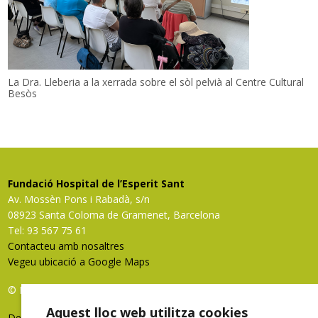
La Dra. Lleberia a la xerrada sobre el sòl pelvià al Centre Cultural
Besòs
Fundació Hospital de l’Esperit Sant
Av. Mossèn Pons i Rabadà, s/n
08923 Santa Coloma de Gramenet, Barcelona
Tel: 93 567 75 61
Contacteu amb nosaltres
Vegeu ubicació a Google Maps
© FHES, tots els drets reservats
Aquest lloc web utilitza cookies
Deixeu-nos la vostra opinió