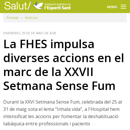
Navegació
principal
MENÚ
Portada
Notícies
Usuaris
Professionals
DIVENDRES, 29 DE DE MAIG DE 2026
La FHES impulsa
Docència
diverses accions en el
Recerca
marc de la XXVII
La FHES
Setmana Sense Fum
Intranet
Seleccioneu idioma
Durant la XXVI Setmana Sense Fum, celebrada del 25 al
31 de maig sota el lema “Inhala vida”, a l'Hospital hem
Cercador
intensificat les accions per fomentar la deshabituació
tabàquica entre professionals i pacients