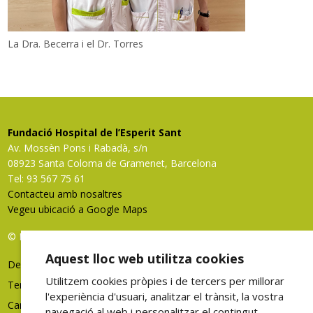
La Dra. Becerra i el Dr. Torres
Fundació Hospital de l’Esperit Sant
Av. Mossèn Pons i Rabadà, s/n
08923 Santa Coloma de Gramenet, Barcelona
Tel: 93 567 75 61
Contacteu amb nosaltres
Vegeu ubicació a Google Maps
© FHES, tots els drets reservats
Aquest lloc web utilitza cookies
Deixeu-nos la vostra opinió
Utilitzem cookies pròpies i de tercers per millorar
Termes d'ús
l'experiència d'usuari, analitzar el trànsit, la vostra
Canal denúncies
navegació al web i personalitzar el contingut.