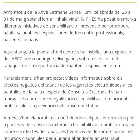
Traductor
Amb motiu de la XXVII Setmana Sense Fum, celebrada del 25 al
31 de maig sota el lema "Inhala vida", la FHES ha posat en marxa
diferents iniciatives de sensibilització i prevenció per promoure
hàbits saludables i espais lliures de fum entre professionals,
pacients i usuaris.
Aquest any, a la planta -1 del centre s'ha instal·lat una exposició
de l'AECC amb continguts divulgatius sobre els riscos del
tabaquisme i la importància de mantenir espais sense fum.
Paral·lelament, s'han projectat vídeos informatius sobre els
efectes negatius del tabac i de les cigarretes electròniques a les
pantalles de la sala d'espera de Consultes Externes, i s'han
renovat els cartells de senyalització i sensibilització relacionats
amb la salut i la prevenció del consum de tabac.
A més, s'han elaborat i distribuït diferents díptics informatius per
a pacients de consultes externes i hospitalització amb informació
sobre els efectes del tabac, els beneficis de deixar de fumar i els
recursos disponibles per ajudar a abandonar aquest hàbit.