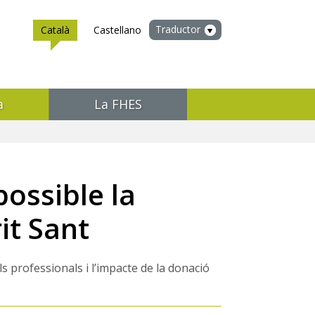
Traductor
Català
Castellano
a
La FHES
possible la
it Sant
 professionals i l’impacte de la donació