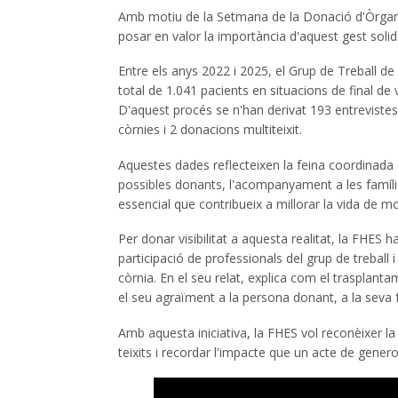
Amb motiu de la Setmana de la Donació d'Òrgans i
posar en valor la importància d'aquest gest solida
Entre els anys 2022 i 2025, el Grup de Treball de
total de 1.041 pacients en situacions de final d
D'aquest procés se n'han derivat 193 entrevistes
còrnies i 2 donacions multiteixit.
Aquestes dades reflecteixen la feina coordinada 
possibles donants, l'acompanyament a les famílie
essencial que contribueix a millorar la vida de m
Per donar visibilitat a aquesta realitat, la FHE
participació de professionals del grup de treball 
còrnia. En el seu relat, explica com el trasplant
el seu agraïment a la persona donant, a la seva f
Amb aquesta iniciativa, la FHES vol reconèixer la
teixits i recordar l'impacte que un acte de generos