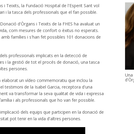
 Teixits, la Fundació Hospital de l'Esperit Sant vol
ri i la tasca dels professionals que el fan possible.
 Donació d'Òrgans i Teixits de la FHES ha avaluat un
e vida, com mesures de confort o èxitus no esperats.
 amb famílies i s'han fet possibles 101 donacions de
dels professionals implicats en la detecció de
s i la gestió de tot el procés de donació, una tasca
oltes persones.
Una 
d'Òr
S ha elaborat un vídeo commemoratiu que inclou la
i el testimoni de la Isabel Garcia, receptora d'una
ament va transformar la seva qualitat de vida i expressa
amília i als professionals que ho van fer possible.
 implicació dels equips que participen en la donació de
itat pot tenir en la vida d'altres persones.