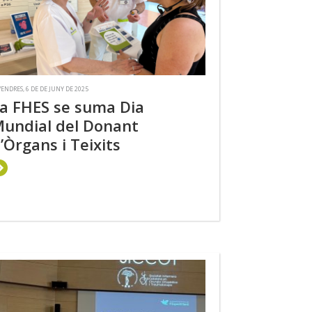
VENDRES, 6 DE DE JUNY DE 2025
a FHES se suma Dia
undial del Donant
’Òrgans i Teixits