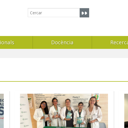
ionals
Docència
Recerc