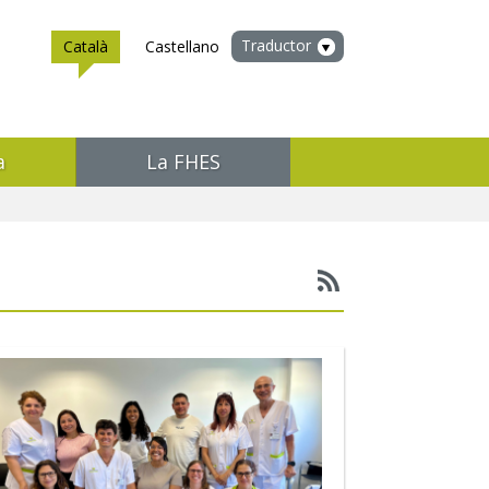
Traductor
Català
Castellano
a
La FHES