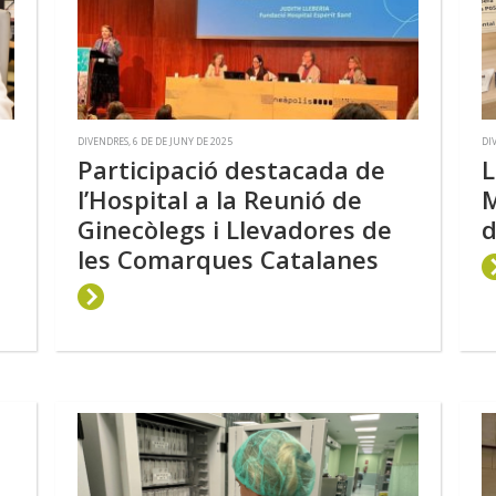
DIVENDRES, 6 DE DE JUNY DE 2025
DI
Participació destacada de
L
l’Hospital a la Reunió de
M
Ginecòlegs i Llevadores de
d
les Comarques Catalanes