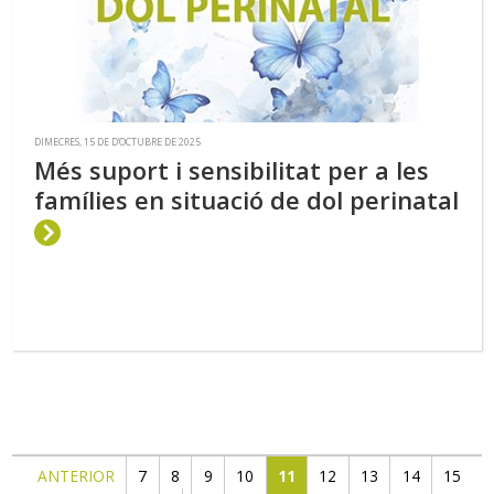
DIMECRES, 15 DE D’OCTUBRE DE 2025
Més suport i sensibilitat per a les
famílies en situació de dol perinatal
ANTERIOR
7
8
9
10
11
12
13
14
15