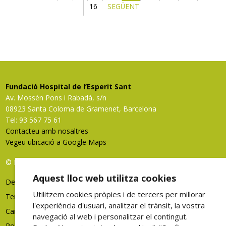
16
SEGÜENT
Fundació Hospital de l’Esperit Sant
Av. Mossèn Pons i Rabadà, s/n
08923 Santa Coloma de Gramenet, Barcelona
Tel: 93 567 75 61
Contacteu amb nosaltres
Vegeu ubicació a Google Maps
© FHES, tots els drets reservats
Aquest lloc web utilitza cookies
Deixeu-nos la vostra opinió
Utilitzem cookies pròpies i de tercers per millorar
Termes d'ús
l'experiència d'usuari, analitzar el trànsit, la vostra
Canal denúncies
navegació al web i personalitzar el contingut.
Política de privacitat