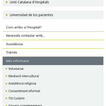
Unió Catalana d'Hospitals
Universidad de los pacientes
Navegació
Com arribo a l'Hospital?
secundària
Necessito contactar amb...
Assistència
Tràmits
Més informació
Voluntariat
Mediació intercultural
Assistència religiosa
Consentiment informat
TSI Cuida’m
Serveis complementaris