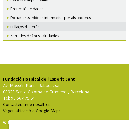
Protecció de dades
Documents i vídeos informatius per als pacients
Enllaços d’interès
Xerrades d’hàbits saludables
Fundació Hospital de l’Esperit Sant
Av. Mossèn Pons i Rabadà, s/n
08923 Santa Coloma de Gramenet, Barcelona
Tel: 93 567 75 61
Contacteu amb nosaltres
Vegeu ubicació a Google Maps
© FHES, tots els drets reservats