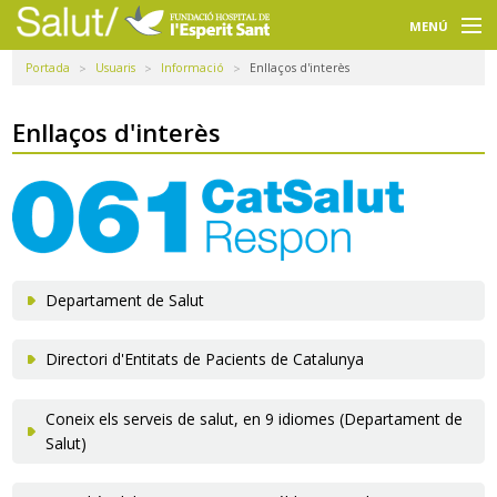
Navegació
principal
MENÚ
Portada
Usuaris
Informació
Enllaços d'interès
Usuaris
Professionals
Enllaços d'interès
Docència
Recerca
La FHES
Departament de Salut
Intranet
Directori d'Entitats de Pacients de Catalunya
Seleccioneu idioma
Coneix els serveis de salut, en 9 idiomes (Departament de
Cercador
Salut)